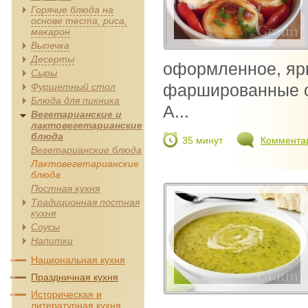
Горячие блюда на
основе теста, риса,
макарон
Выпечка
Десерты
оформленное, яр
Сыры
фаршированные с
Фуршетный стол
Блюда для пикника
А...
Вегетарианские и
лактовегетарианские
блюда
35 минут
Коммента
Вегетарианские блюда
Лактовегетарианские
блюда
Постная кухня
Традиционная постная
кухня
Соусы
Напитки
Национальная кухня
Праздничная кухня
Историческая и
литературная кухня