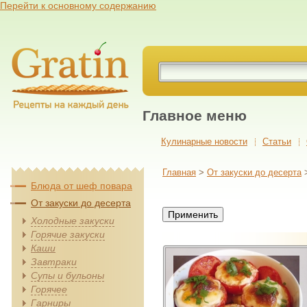
Перейти к основному содержанию
Главное меню
Кулинарные новости
Cтатьи
Главная
>
От закуски до десерта
Блюда от шеф повара
От закуски до десерта
Холодные закуски
Горячие закуски
Каши
Завтраки
Супы и бульоны
Горячее
Гарниры