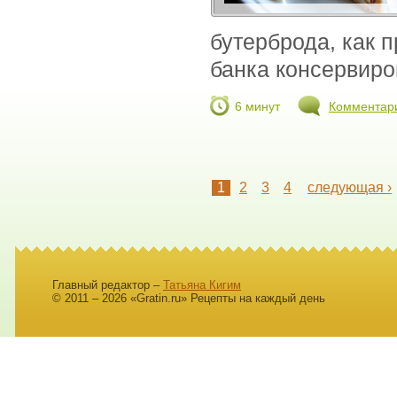
бутерброда, как п
банка консервиро
6 минут
Комментар
1
2
3
4
следующая ›
Главный редактор –
Татьяна Кигим
© 2011 – 2026 «Gratin.ru» Рецепты на каждый день