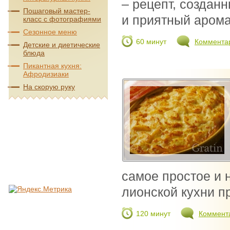
– рецепт, создан
Пошаговый мастер-
и приятный аромат
класс с фотографиями
Сезонное меню
60 минут
Коммента
Детские и диетические
блюда
Пикантная кухня:
Афродизиаки
На скорую руку
самое простое и 
лионской кухни пр
120 минут
Коммент