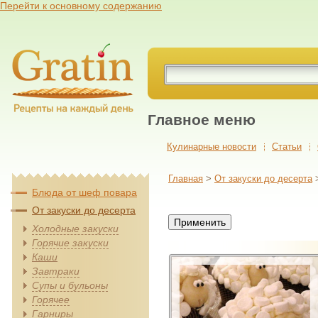
Перейти к основному содержанию
Главное меню
Кулинарные новости
Cтатьи
Главная
>
От закуски до десерта
>
Блюда от шеф повара
От закуски до десерта
Холодные закуски
Горячие закуски
Каши
Завтраки
Супы и бульоны
Горячее
Гарниры