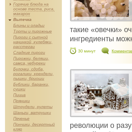
Горячие блюда на
основе теста, риса,
макарон
Выпечка
Блины и оладьи
такие «овечки» о
Торты и пирожные
ингредиенты можно
Пироги с сытной
начинкой, кулебяки,
расстегаи
30 минут
Коммента
Сладкие пироги
Пирожки, беляши,
самса, чебуреки
Булочки, сдоба,
рогалики, крендели,
пышки, бриоши
Бублики, баранки,
сушки
Пицца
Пряники
Штрудели, рулеты
Шаньги, ватрушки
Печенье
революции о разу
Пончики, десертный
кляр