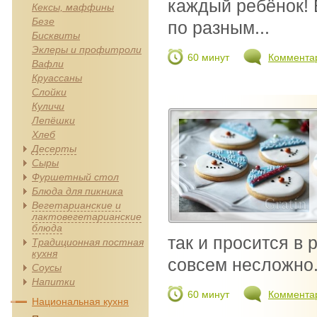
каждый ребёнок! 
Кексы, маффины
Безе
по разным...
Бисквиты
Эклеры и профитроли
60 минут
Коммента
Вафли
Круассаны
Слойки
Куличи
Лепёшки
Хлеб
Десерты
Сыры
Фуршетный стол
Блюда для пикника
Вегетарианские и
лактовегетарианские
блюда
так и просится в 
Традиционная постная
кухня
совсем несложно.
Соусы
Напитки
60 минут
Коммента
Национальная кухня