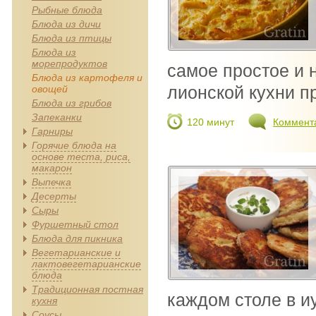
Рыбные блюда
Блюда из дичи
Блюда из птицы
Блюда из
морепродуктов
самое простое и 
Блюда из картофеля и
лионской кухни пр
овощей
Блюда из грибов
Запеканки
120 минут
Коммент
Гарниры
Горячие блюда на
основе теста, риса,
макарон
Выпечка
Десерты
Сыры
Фуршетный стол
Блюда для пикника
Вегетарианские и
лактовегетарианские
блюда
Традиционная постная
каждом столе в и
кухня
Соусы