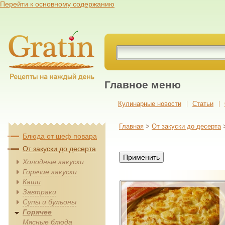
Перейти к основному содержанию
Главное меню
Кулинарные новости
Cтатьи
Главная
>
От закуски до десерта
Блюда от шеф повара
От закуски до десерта
Холодные закуски
Горячие закуски
Каши
Завтраки
Супы и бульоны
Горячее
Мясные блюда