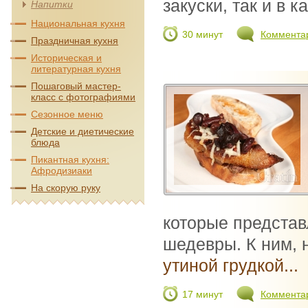
закуски, так и в ка
Напитки
Национальная кухня
30 минут
Коммента
Праздничная кухня
Историческая и
литературная кухня
Пошаговый мастер-
класс с фотографиями
Сезонное меню
Детские и диетические
блюда
Пикантная кухня:
Афродизиаки
На скорую руку
которые предста
шедевры. К ним, 
утиной грудкой...
17 минут
Коммента