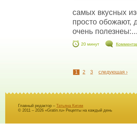
самых вкусных из
просто обожают, д
очень полезнеы:..
20 минут
Коммента
1
2
3
следующая ›
Главный редактор –
Татьяна Кигим
© 2011 – 2026 «Gratin.ru» Рецепты на каждый день