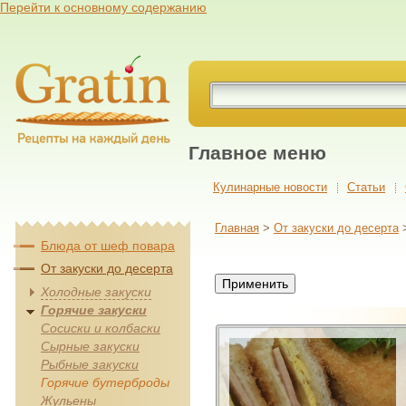
Перейти к основному содержанию
Главное меню
Кулинарные новости
Cтатьи
Главная
>
От закуски до десерта
Блюда от шеф повара
От закуски до десерта
Холодные закуски
Горячие закуски
Сосиски и колбаски
Сырные закуски
Рыбные закуски
Горячие бутерброды
Жульены