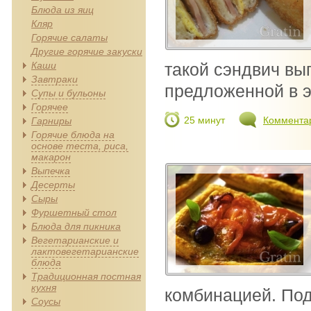
Блюда из яиц
Кляр
Горячие салаты
Другие горячие закуски
Каши
такой сэндвич вы
Завтраки
предложенной в э
Супы и бульоны
Горячее
25 минут
Коммента
Гарниры
Горячие блюда на
основе теста, риса,
макарон
Выпечка
Десерты
Сыры
Фуршетный стол
Блюда для пикника
Вегетарианские и
лактовегетарианские
блюда
Традиционная постная
кухня
комбинацией. Под
Соусы