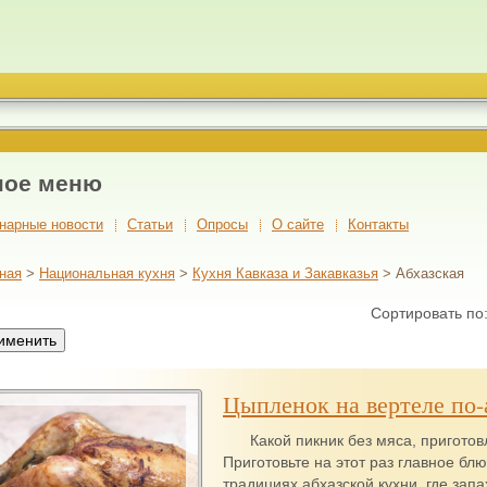
ное меню
нарные новости
Cтатьи
Опросы
О сайте
Контакты
ная
>
Национальная кухня
>
Кухня Кавказа и Закавказья
> Абхазская
Сортировать по
Цыпленок на вертеле по-
Какой пикник без мяса, пригото
Приготовьте на этот раз главное блю
традициях абхазской кухни, где зап