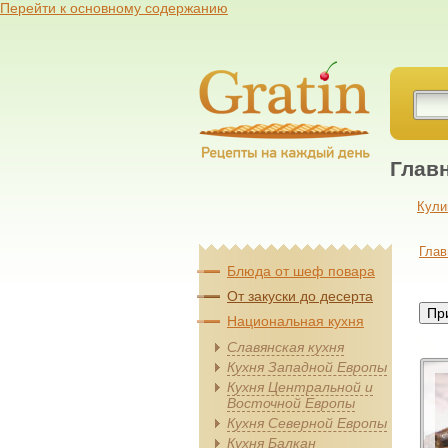
Перейти к основному содержанию
Глав
Кули
Глав
Блюда от шеф повара
От закуски до десерта
Национальная кухня
Славянская кухня
Кухня Западной Европы
Кухня Центральной и
Восточной Европы
Кухня Северной Европы
Кухня Балкан