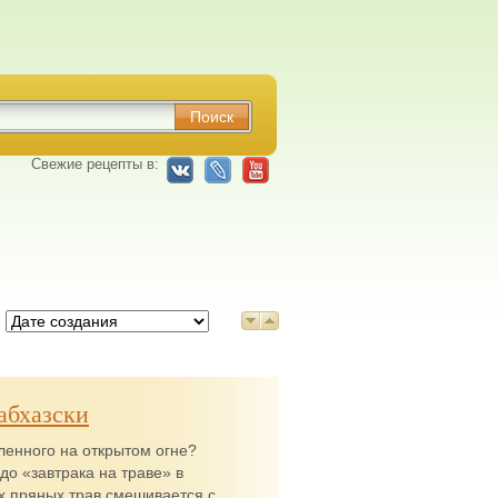
Свежие рецепты в:
:
абхазски
вленного на открытом огне?
до «завтрака на траве» в
ах пряных трав смешивается с