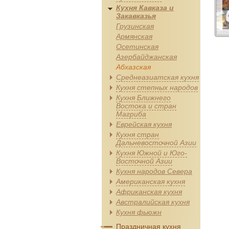
Кухня Кавказа и
Закавказья
Грузинская
Армянская
Осетинская
Азербайджанская
Абхазская
Среднеазиатская кухня
Кухня степных народов
Кухня Ближнего
Востока и стран
Магриба
Еврейская кухня
Кухня стран
Дальневосточной Азии
Кухня Южной и Юго-
Восточной Азии
Кухня народов Севера
Американская кухня
Африканская кухня
Австралийская кухня
Кухня фьюжн
Праздничная кухня