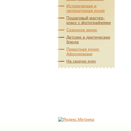
Историческая и
литературная кухня
Пошаговый мастер-
класс с фотографиями
Сезонное меню
Детские и диетические
блюда
Пикантная кухня:
Афродизиаки
На скорую руку