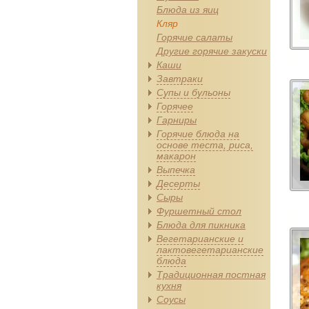
Блюда из яиц
Кляр
Горячие салаты
Другие горячие закуски
Каши
Завтраки
Супы и бульоны
Горячее
Гарниры
Горячие блюда на
основе теста, риса,
макарон
Выпечка
Десерты
Сыры
Фуршетный стол
Блюда для пикника
Вегетарианские и
лактовегетарианские
блюда
Традиционная постная
кухня
Соусы