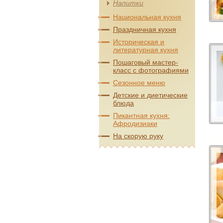
Напитки
Национальная кухня
Праздничная кухня
Историческая и
литературная кухня
Пошаговый мастер-
класс с фотографиями
Сезонное меню
Детские и диетические
блюда
Пикантная кухня:
Афродизиаки
На скорую руку