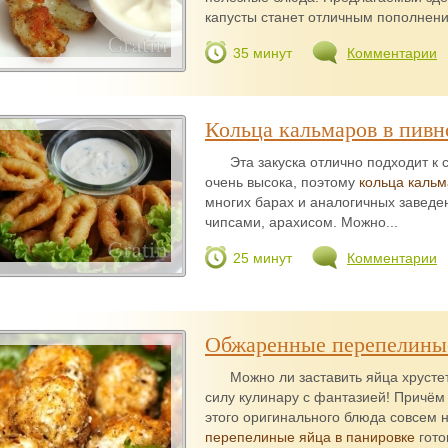
капусты станет отличным пополнени
35 минут
Комментарии
Кольца кальмаров в пивн
Эта закуска отлично подходит к
очень высока, поэтому
кольца кальм
многих барах и аналогичных завед
чипсами, арахисом. Можно...
25 минут
Комментарии
Обжаренные перепелиные
Можно ли заставить яйца хрустет
силу кулинару с фантазией! Причём
этого оригинального блюда совсем 
перепелиные яйца в панировке
готов