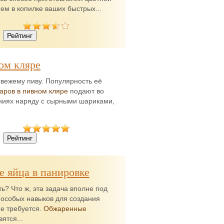
ем в копилке ваших быстрых...
ом кляре
 свежему пиву. Популярность её
аров в пивном кляре
подают во
ениях наряду с сырными шариками,
 яйца в панировке
ь? Что ж, эта задача вполне под
 особых навыков для создания
не требуется.
Обжаренные
ятся...