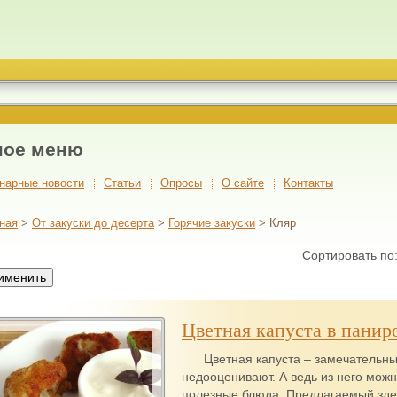
ное меню
нарные новости
Cтатьи
Опросы
О сайте
Контакты
ная
>
От закуски до десерта
>
Горячие закуски
> Кляр
Сортировать по
Цветная капуста в панир
Цветная капуста – замечательн
недооценивают. А ведь из него можн
полезные блюда. Предлагаемый зде