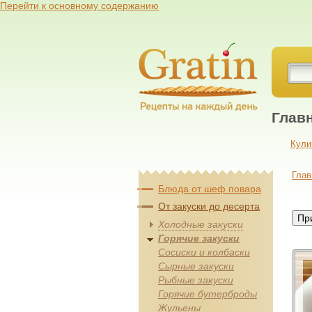
Перейти к основному содержанию
Глав
Кули
Глав
Блюда от шеф повара
От закуски до десерта
Холодные закуски
Горячие закуски
Сосиски и колбаски
Сырные закуски
Рыбные закуски
Горячие бутерброды
Жульены