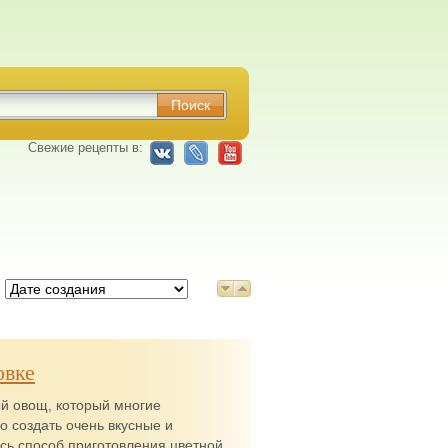
Свежие рецепты в:
:
овке
ый овощ, который многие
о создать очень вкусные и
сь способ приготовления цветной