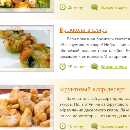
25 минут
Комментарии
Брокколи в кляре
Если полезная брокколи кажется
её в хрустящем кляре! Небольшие с
оболочкой, выглядят фантазийно. В
насыщен и интересен. Эта горячая..
25 минут
Комментарии
Фруктовый кляр-десерт
Замечательный десерт, предла
вкусов. Но, в отличие от фруктового
обрамлении десертного кляра. Лаком
но все дегустаторы – от мала до вели
40 минут
Комментарии