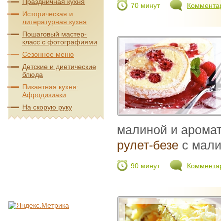
Праздничная кухня
70 минут
Коммента
Историческая и
литературная кухня
Пошаговый мастер-
класс с фотографиями
Сезонное меню
Детские и диетические
блюда
Пикантная кухня:
Афродизиаки
На скорую руку
малиной и арома
рулет-безе
с мали
90 минут
Коммента