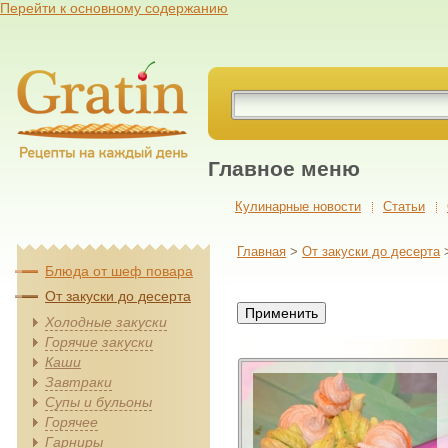
Перейти к основному содержанию
Главное меню
Кулинарные новости
Cтатьи
Главная
>
От закуски до десерта
Блюда от шеф повара
От закуски до десерта
Холодные закуски
Горячие закуски
Каши
Завтраки
Супы и бульоны
Горячее
Гарниры