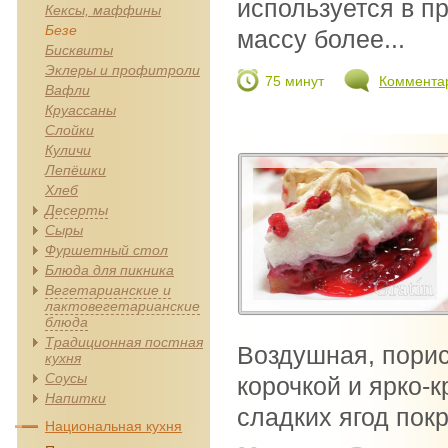
используется в п
Кексы, маффины
Безе
массу более...
Бисквиты
Эклеры и профитроли
75 минут
Коммента
Вафли
Круассаны
Слойки
Куличи
Лепёшки
Хлеб
Десерты
Сыры
Фуршетный стол
Блюда для пикника
Вегетарианские и
лактовегетарианские
блюда
Традиционная постная
Воздушная, пори
кухня
Соусы
корочкой и ярко-
Напитки
сладких ягод покр
Национальная кухня