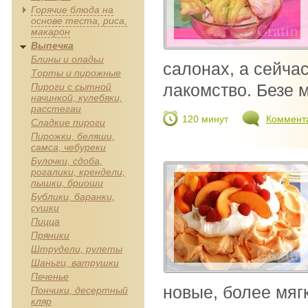
Горячие блюда на
основе теста, риса,
макарон
Выпечка
Блины и оладьи
салонах, а сейча
Торты и пирожные
лакомство. Безе м
Пироги с сытной
начинкой, кулебяки,
расстегаи
120 минут
Коммент
Сладкие пироги
Пирожки, беляши,
самса, чебуреки
Булочки, сдоба,
рогалики, крендели,
пышки, бриоши
Бублики, баранки,
сушки
Пицца
Пряники
Штрудели, рулеты
Шаньги, ватрушки
Печенье
новые, более мягк
Пончики, десертный
кляр