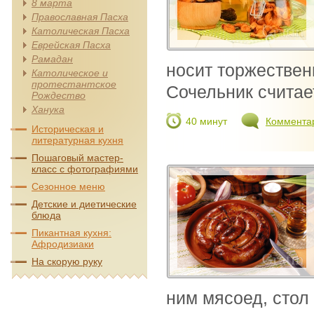
8 марта
Православная Пасха
Католическая Пасха
Еврейская Пасха
Рамадан
носит торжествен
Католическое и
протестантское
Сочельник считае
Рождество
Ханука
40 минут
Коммента
Историческая и
литературная кухня
Пошаговый мастер-
класс с фотографиями
Сезонное меню
Детские и диетические
блюда
Пикантная кухня:
Афродизиаки
На скорую руку
ним мясоед, стол