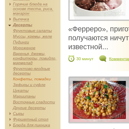
Горячие блюда на
основе теста, риса,
макарон
Выпечка
Десерты
«Ферреро», приго
Фруктовые салаты
получаются ничут
Муссы, кремы, желе
Пудинги
известной...
Мороженое
Варенья, джемы,
конфитюры, повидло,
30 минут
Коммента
мармелад
Фруктово-ягодные
десерты
Конфеты, помадки
Зефиры и суфле
Цукаты
Марципаны
Восточные сладости
Другие десерты
Сыры
Фуршетный стол
Блюда для пикника