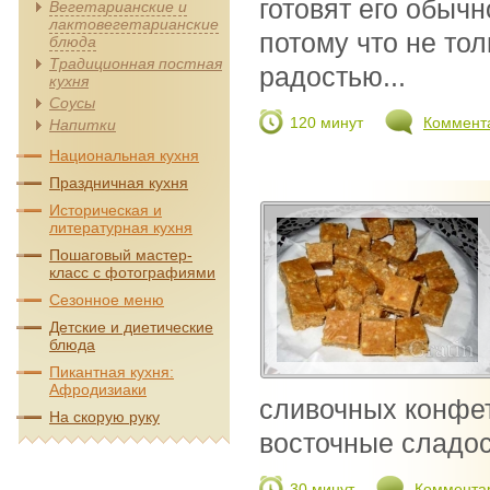
готовят его обыч
Вегетарианские и
лактовегетарианские
потому что не тол
блюда
Традиционная постная
радостью...
кухня
Соусы
120 минут
Коммент
Напитки
Национальная кухня
Праздничная кухня
Историческая и
литературная кухня
Пошаговый мастер-
класс с фотографиями
Сезонное меню
Детские и диетические
блюда
Пикантная кухня:
Афродизиаки
сливочных конфе
На скорую руку
восточные сладос
30 минут
Коммента