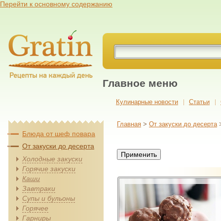
Перейти к основному содержанию
Главное меню
Кулинарные новости
Cтатьи
Главная
>
От закуски до десерта
Блюда от шеф повара
От закуски до десерта
Холодные закуски
Горячие закуски
Каши
Завтраки
Супы и бульоны
Горячее
Гарниры