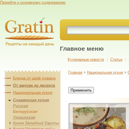
Перейти к основному содержанию
Главное меню
Кулинарные новости
Cтатьи
Главная
>
Национальная кухня
>
Блюда от шеф повара
От закуски до десерта
Национальная кухня
Славянская кухня
Русская
Белорусская
Украинская
Кухня Западной Европы
Кухня Центральной и