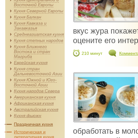
Восточной Европы
Кухня Северной Европы
Кухня Балкан
Кухня Кавказа и
Закавказья
вкус жура покаже
Среднеазиатская кухня
оцените его интер
Кухня степных народов
Кухня Ближнего
Востока и стран
210 минут
Коммент
Магриба
Еврейская кухня
Кухня стран
Дальневосточной Азии
Кухня Южной и Юго-
Восточной Азии
Кухня народов Севера
Американская кухня
Африканская кухня
Австралийская кухня
Кухня фьюжн
Праздничная кухня
обработать в мол
Историческая и
литературная кухня