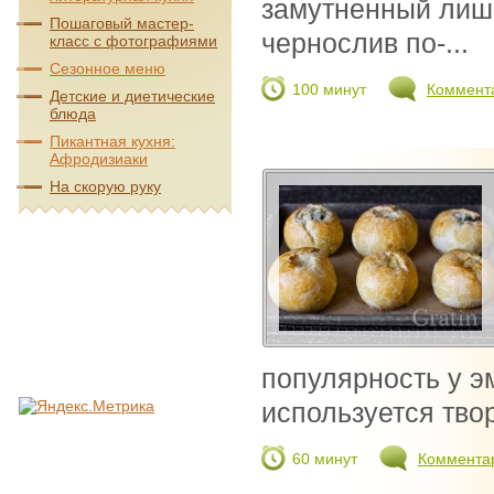
замутненный лиш
Пошаговый мастер-
чернослив по-...
класс с фотографиями
Сезонное меню
100 минут
Коммент
Детские и диетические
блюда
Пикантная кухня:
Афродизиаки
На скорую руку
популярность у э
используется твор
60 минут
Коммента