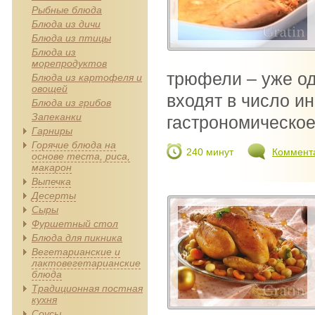
Рыбные блюда
Блюда из дичи
Блюда из птицы
Блюда из
морепродуктов
трюфели – уже од
Блюда из картофеля и
овощей
входят в число и
Блюда из грибов
Запеканки
гастрономическое
Гарниры
Горячие блюда на
240 минут
Коммент
основе теста, риса,
макарон
Выпечка
Десерты
Сыры
Фуршетный стол
Блюда для пикника
Вегетарианские и
лактовегетарианские
блюда
Традиционная постная
кухня
Соусы