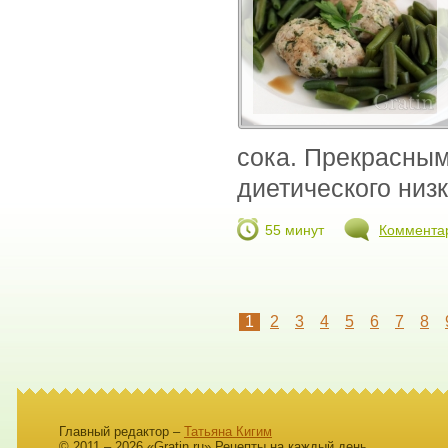
сока. Прекрасным
диетического низк
55 минут
Коммента
1
2
3
4
5
6
7
8
Главный редактор –
Татьяна Кигим
© 2011 – 2026 «Gratin.ru» Рецепты на каждый день