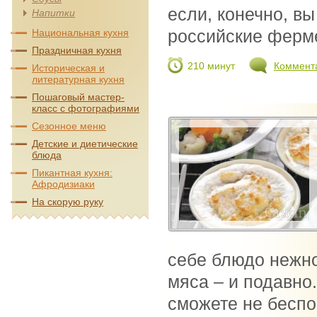
если, конечно, вы
Напитки
российские ферме
Национальная кухня
Праздничная кухня
210 минут
Коммент
Историческая и
литературная кухня
Пошаговый мастер-
класс с фотографиями
Сезонное меню
Детские и диетические
блюда
Пикантная кухня:
Афродизиаки
На скорую руку
себе блюдо нежно
мяса – и подавно
сможете не беспо