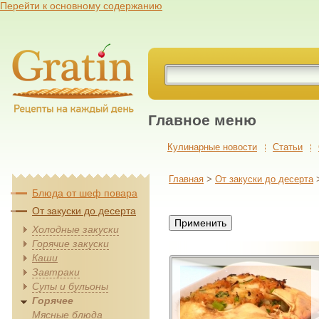
Перейти к основному содержанию
Главное меню
Кулинарные новости
Cтатьи
Главная
>
От закуски до десерта
>
Блюда от шеф повара
От закуски до десерта
Холодные закуски
Горячие закуски
Каши
Завтраки
Супы и бульоны
Горячее
Мясные блюда