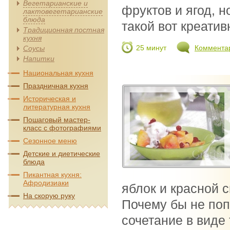
Вегетарианские и
фруктов и ягод, 
лактовегетарианские
блюда
такой вот креатив
Традиционная постная
кухня
25 минут
Коммента
Соусы
Напитки
Национальная кухня
Праздничная кухня
Историческая и
литературная кухня
Пошаговый мастер-
класс с фотографиями
Сезонное меню
Детские и диетические
блюда
Пикантная кухня:
Афродизиаки
яблок и красной 
На скорую руку
Почему бы не поп
сочетание в виде