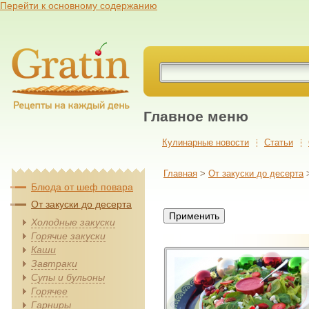
Перейти к основному содержанию
Главное меню
Кулинарные новости
Cтатьи
Главная
>
От закуски до десерта
Блюда от шеф повара
От закуски до десерта
Холодные закуски
Горячие закуски
Каши
Завтраки
Супы и бульоны
Горячее
Гарниры