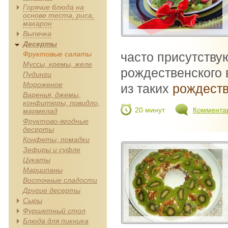
Горячие блюда на
основе теста, риса,
макарон
Выпечка
Десерты
Фруктовые салаты
часто присутству
Муссы, кремы, желе
рождественского 
Пудинги
Мороженое
из таких
рождеств
Варенья, джемы,
конфитюры, повидло,
20 минут
Коммента
мармелад
Фруктово-ягодные
десерты
Конфеты, помадки
Зефиры и суфле
Цукаты
Марципаны
Восточные сладости
Другие десерты
Сыры
Фуршетный стол
Блюда для пикника