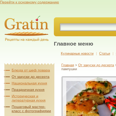
Перейти к основному содержанию
Главное меню
Кулинарные новости
Cтатьи
Главная
>
От закуски до десерта
пампушки
Блюда от шеф повара
От закуски до десерта
Национальная кухня
Праздничная кухня
Историческая и
литературная кухня
Пошаговый мастер-
класс с фотографиями