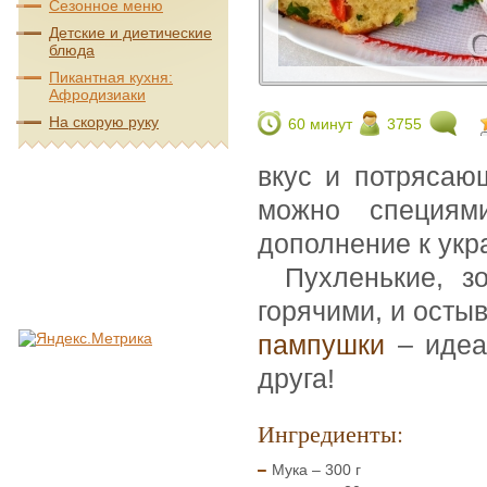
Сезонное меню
Детские и диетические
блюда
Пикантная кухня:
Афродизиаки
На скорую руку
60 минут
3755
вкус и потрясаю
можно специям
дополнение к укр
Пухленькие, з
горячими, и осты
пампушки
– идеа
друга!
Ингредиенты:
Мука – 300 г