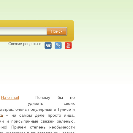
Свежие рецепты в:
На e-mail
Почему бы не
удивить своих
автрак, очень популярный в Тунисе и
ка
– на самом деле просто яйца,
ми и присыпанные свежей зеленью.
чно! Причём степень необычности
это несложное в приготовлении, лёгкое