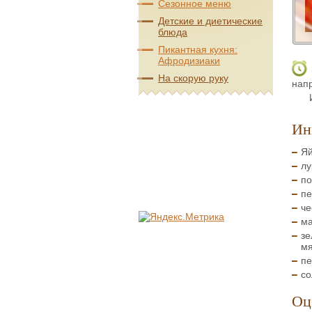
Сезонное меню
Детские и диетические
блюда
Пикантная кухня:
Афродизиаки
На скорую руку
напр
Ин
Яй
лу
по
пе
че
ма
зе
мя
пе
со
Оц