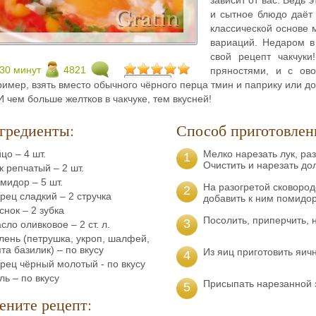
и сытное блюдо даёт 
классической основе 
вариаций. Недаром в 
свой рецепт чакчуки
30 минут
4821
пряностями, и с ов
имер, взять вместо обычного чёрного перца тмин и паприку или д
И чем больше желтков в чакчуке, тем вкусней!
гредиенты:
Способ приготовлен
цо – 4 шт.
Мелко нарезать лук, раз
1
Очистить и нарезать д
к репчатый – 2 шт.
мидор – 5 шт.
На разогретой сковород
2
рец сладкий – 2 стручка
добавить к ним помидор
снок – 2 зубка
Посолить, приперчить, 
3
сло оливковое – 2 ст. л.
лень (петрушка, укроп, шалфей,
та базилик) – по вкусу
Из яиц приготовить яич
4
рец чёрный молотый - по вкусу
ль – по вкусу
Присыпать нарезанной з
5
ените рецепт: