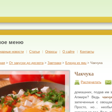
ное меню
нарные новости
Cтатьи
Опросы
О сайте
Контакты
ная
>
От закуски до десерта
>
Завтраки
>
Блюда из яиц
> Чакчука
Чакчука
Распечатать
домашних, подав им з
Алжире? Ведь
чакчу
запеченные с овоща
Просто, но… необы
зависит от вас. Ведь 