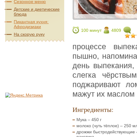
Сезонное меню
Детские и диетические
блюда
Пикантная кухня:
Афродизиаки
100 минут
4809
На скорую руку
процессе выпек
пышно, напомина
день выпекания, 
слегка чёрствы
поджаривают лом
мажут их маслом
Ингредиенты:
Мука – 450 г
молоко (чуть тёплое) – 250 м
дрожжи быстродействующие 
пакетика