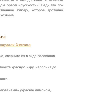
ом ореол «русскости»! Ведь это по-
ственное блюдо, которое достойно
 хозяина.
ия:
нцузские блинчики
.
ые, сверните их в виде волованов.
ожите красную икру, наполнив до
онко.
олованами» украсьте лимоном,