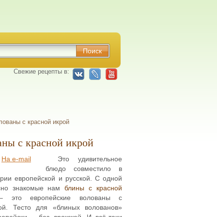
Свежие рецепты в:
ованы с красной икрой
аны с красной икрой
На e-mail
Это удивительное
блюдо совместило в
рии европейской и русской. С одной
асно знакомые нам
блины с красной
 это европейские волованы с
ой. Тесто для «блиных волованов»
ропейски – без дрожжей. И всё-таки