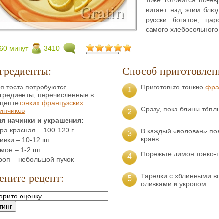
витает над этим блюд
русски богатое, цар
самого хлебосольного
60 минут
3410
гредиенты:
Способ приготовлен
я теста потребуются
Приготовьте тонкие
фра
1
гредиенты, перечисленные в
цепте
тонких французских
Сразу, пока блины тёпл
инчиков
2
я начинки и украшения:
ра красная – 100-120 г
В каждый «волован» пол
3
краёв.
ивки – 10-12 шт.
мон – 1-2 шт.
Порежьте лимон тонко-т
4
роп – небольшой пучок
ените рецепт:
Тарелки с «блинными в
5
оливками и укропом.