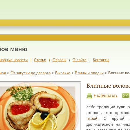
ное меню
нарные новости
Cтатьи
Опросы
О сайте
Контакты
ная
>
От закуски до десерта
>
Выпечка
>
Блины и оладьи
> Блинные вол
Блинные волов
Распечатать
себе традиции кулина
стороны, это прекр
икрой
. С другой –
деликатесной начинк
тоже готовится по-ев