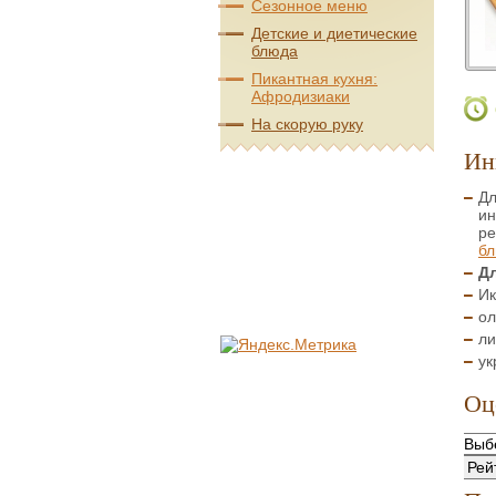
Сезонное меню
Детские и диетические
блюда
Пикантная кухня:
Афродизиаки
На скорую руку
Ин
Дл
ин
ре
бл
Дл
Ик
ол
ли
ук
Оц