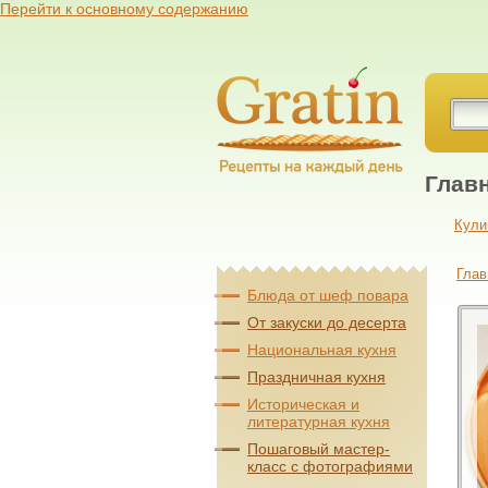
Перейти к основному содержанию
Глав
Кули
Глав
Блюда от шеф повара
От закуски до десерта
Национальная кухня
Праздничная кухня
Историческая и
литературная кухня
Пошаговый мастер-
класс с фотографиями