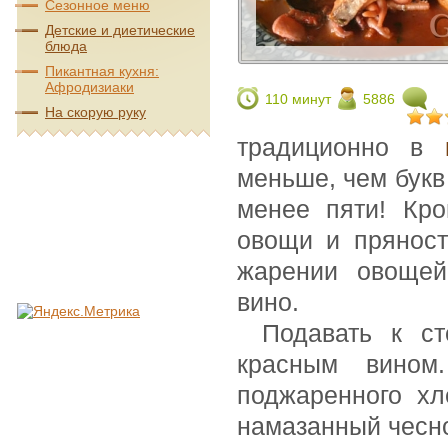
Сезонное меню
Детские и диетические
блюда
Пикантная кухня:
Афродизиаки
110 минут
5886
На скорую руку
традиционно в
меньше, чем букв 
менее пяти! Кро
овощи и пряност
жарении овощей
вино.
Подавать к ст
красным вином
поджаренного хл
намазанный чесн