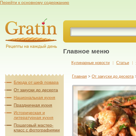
Перейти к основному содержанию
Главное меню
Кулинарные новости
Cтатьи
Главная
>
От закуски до десерта
Блюда от шеф повара
От закуски до десерта
Национальная кухня
Праздничная кухня
Историческая и
литературная кухня
Пошаговый мастер-
класс с фотографиями