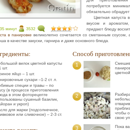
потребуется минимал
обязательно обрадует
Цветная капуста 
вкусом и ароматом
35 минут
3532
придают блюду восхит
уста в панировке
великолепно сочетается со сметанным соусом, а
ша в качестве закуски, гарнира и даже основного блюда.
гредиенты:
Способ приготовлен
большой вилок цветной капусты
Смешив
1
1 шт.
паниро
цветной
риное яйцо – 1 шт.
нировочные сухари –1-2 ст. л.
бимые специи и травы – по
усу (в процессе приготовления
Разбира
юда в этом фоторецепте
2
небольш
пользованы сушеный базилик,
отварив
йоран и укроп)
приблиз
сло для жарки (подсолнечное,
чтобы о
ивковое или сливочное) – 2-3 ст.
свою уп
Пока ва
3
ените рецепт: