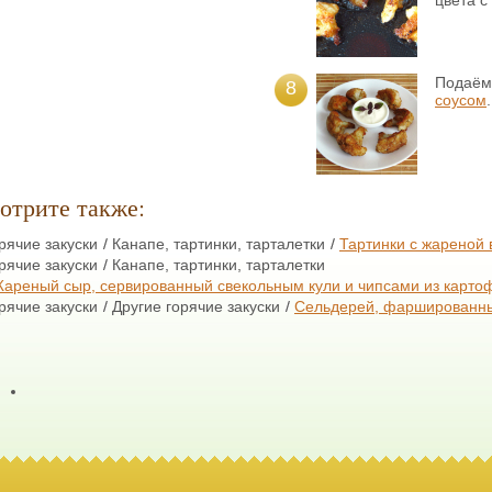
Подаём
8
соусом
.
отрите также:
рячие закуски
Канапе, тартинки, тарталетки
Тартинки с жареной 
рячие закуски
Канапе, тартинки, тарталетки
ареный сыр, сервированный свекольным кули и чипсами из карто
рячие закуски
Другие горячие закуски
Сельдерей, фаршированн