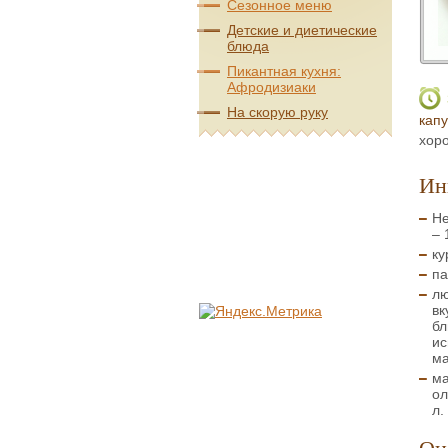
Сезонное меню
Детские и диетические
блюда
Пикантная кухня:
Афродизиаки
На скорую руку
кап
хоро
Ин
Не
– 
ку
па
лю
вк
бл
ис
ма
ма
ол
л.
Оц