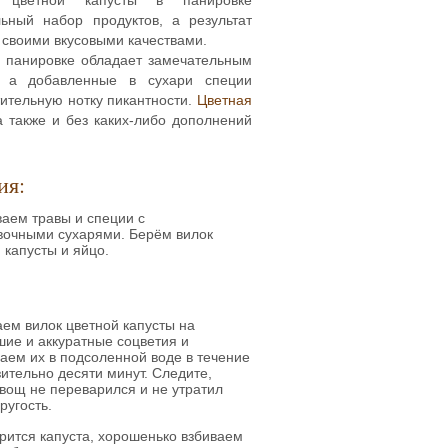
ьный набор продуктов, а результат
 своими вкусовыми качествами.
в панировке обладает замечательным
, а добавленные в сухари специи
ительную нотку пикантности.
Цветная
 также и без каких-либо дополнений
ия:
аем травы и специи с
вочными сухарями. Берём вилок
 капусты и яйцо.
ем вилок цветной капусты на
ие и аккуратные соцветия и
аем их в подсоленной воде в течение
ительно десяти минут. Следите,
вощ не переварился и не утратил
ругость.
рится капуста, хорошенько взбиваем