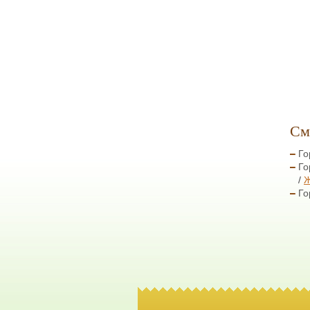
См
Го
Го
Ж
Го