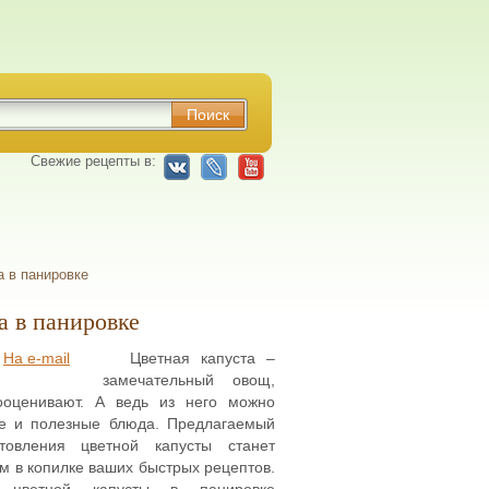
Свежие рецепты в:
а в панировке
а в панировке
На e-mail
Цветная капуста –
замечательный овощ,
ооценивают. А ведь из него можно
ые и полезные блюда. Предлагаемый
товления цветной капусты станет
 в копилке ваших быстрых рецептов.
я цветной капусты в панировке