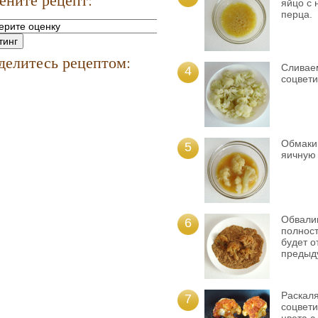
яйцо с 
перца.
делитесь рецептом:
Сливаем
4
соцвети
Обмакив
5
яичную 
Обвалив
6
полност
будет о
предыд
Раскал
7
соцвети
цвета с