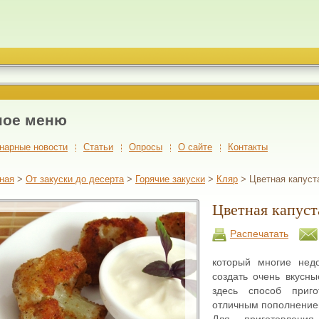
ное меню
нарные новости
Cтатьи
Опросы
О сайте
Контакты
ная
>
От закуски до десерта
>
Горячие закуски
>
Кляр
> Цветная капуст
Цветная капуст
Распечатать
который многие нед
создать очень вкусн
здесь способ приго
отличным пополнением
Для приготовлени