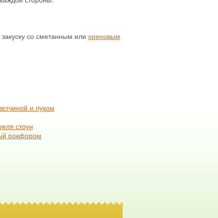
 закуску со сметанным или
хреновым
ветчиной и луком
феля стоун
ый рокфором