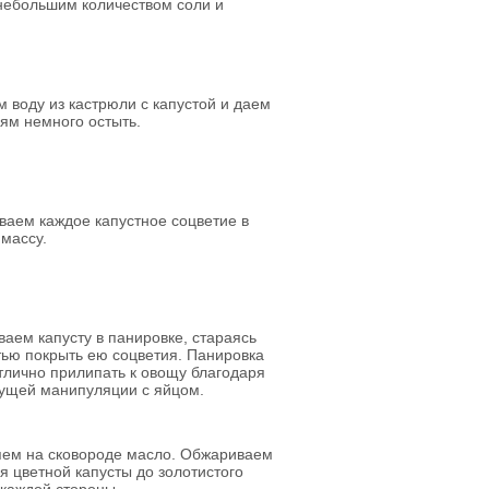
небольшим количеством соли и
 воду из кастрюли с капустой и даем
ям немного остыть.
аем каждое капустное соцветие в
массу.
аем капусту в панировке, стараясь
ью покрыть ею соцветия. Панировка
тлично прилипать к овощу благодаря
ущей манипуляции с яйцом.
яем на сковороде масло. Обжариваем
я цветной капусты до золотистого
 каждой стороны.