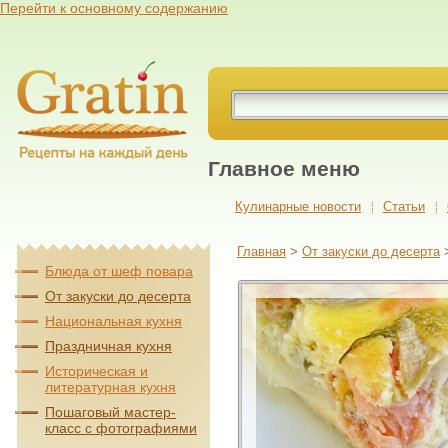
Перейти к основному содержанию
Главное меню
Кулинарные новости
Cтатьи
Главная
>
От закуски до десерта
Блюда от шеф повара
От закуски до десерта
Национальная кухня
Праздничная кухня
Историческая и
литературная кухня
Пошаговый мастер-
класс с фотографиями