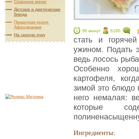
Сезонное меню
Детские и диетические
блюда
Пикантная кухня:
Афродизиаки
90 минут
6180
На скорую руку
стать и горяче
ужином. Подать 
ведь лосось рыба
Особенно хоро
картофеля, когд
зимой это блюдо 
него немалая: в
которые со
полиненасыщенну
Ингредиенты: