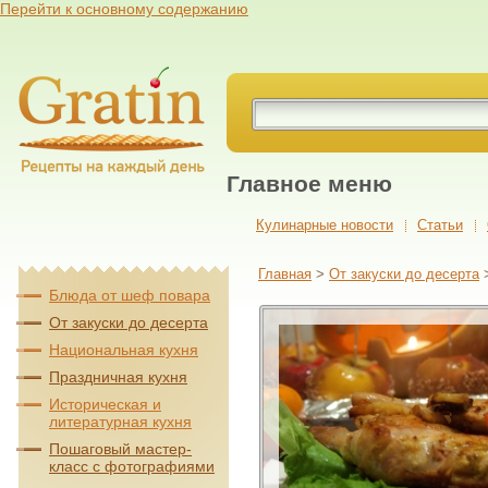
Перейти к основному содержанию
Главное меню
Кулинарные новости
Cтатьи
Главная
>
От закуски до десерта
Блюда от шеф повара
От закуски до десерта
Национальная кухня
Праздничная кухня
Историческая и
литературная кухня
Пошаговый мастер-
класс с фотографиями