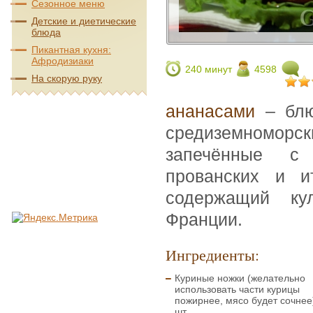
Сезонное меню
Детские и диетические
блюда
Пикантная кухня:
Афродизиаки
240 минут
4598
На скорую руку
ананасами
– блю
средиземномо
запечённые с 
прованских и и
содержащий ку
Франции.
Ингредиенты:
Куриные ножки (желательно
использовать части курицы
пожирнее, мясо будет сочнее)
шт.