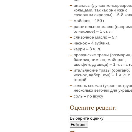
ананасы (лучше консервиров
кольцами, так как они уже с
сахарным сиропом) – 6-8 кол
майонез – 150 г
растительное масло (наприм
оливковое) – 1 ст. л.
сливочное масло – 5 г
чеснок – 4 зубчика
карри – 3 ч. л.
прованские травы (розмарин,
базилик, тимьян, майоран,
шалфей, душица) – 1 ч. л. с г
итальянские травы (орегано,
чеснок, чабер, лук) – 1 ч. л. с
горкой
зелень свежая (укроп, петруш
несколько веточек для украш
соль – по вкусу
Оцените рецепт: