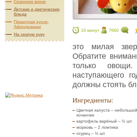
Сезонное меню
Детские и диетические
блюда
Пикантная кухня:
Афродизиаки
10 минут
7660
На скорую руку
это милая звер
Обратите вниман
только овощи.
наступающего го
должны стоять бл
Ингредиенты:
Цветная капуста – небольшо
кочанчик
картофель варёный – ½ шт.
морковь – 2 ломтика
огурец – ½ шт.