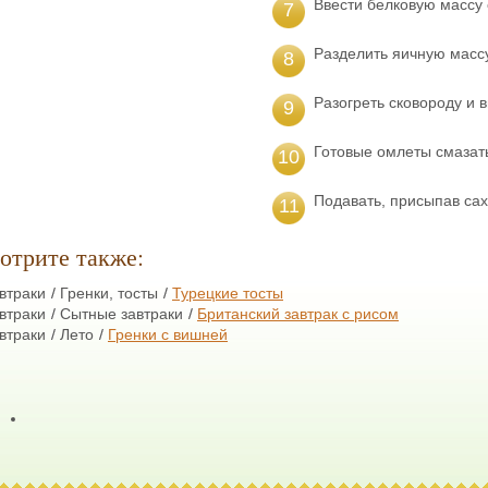
Ввести белковую массу 
7
Разделить яичную масс
8
Разогреть сковороду и 
9
Готовые омлеты смазат
10
Подавать, присыпав са
11
отрите также:
втраки
Гренки, тосты
Турецкие тосты
втраки
Сытные завтраки
Британский завтрак с рисом
втраки
Лето
Гренки с вишней