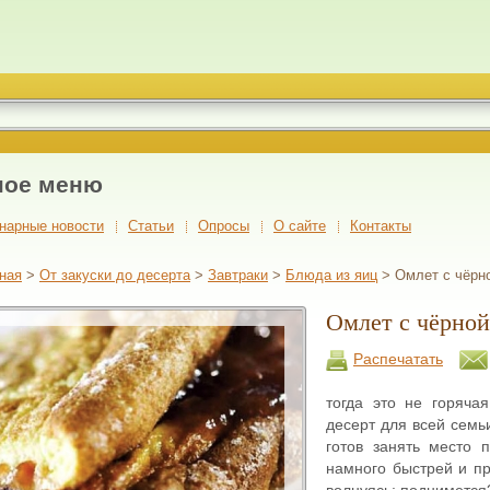
ное меню
нарные новости
Cтатьи
Опросы
О сайте
Контакты
ная
>
От закуски до десерта
>
Завтраки
>
Блюда из яиц
> Омлет с чёрн
Омлет с чёрно
Распечатать
тогда это не горяча
десерт для всей семь
готов занять место п
намного быстрей и пр
волнуясь: поднимется