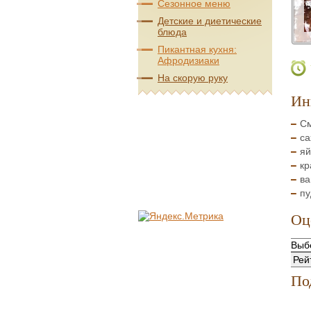
Сезонное меню
Детские и диетические
блюда
Пикантная кухня:
Афродизиаки
На скорую руку
Ин
См
са
яй
кр
ва
пу
Оц
По