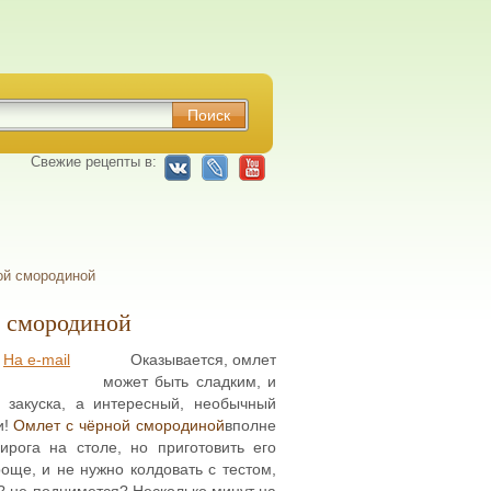
Свежие рецепты в:
ой смородиной
й смородиной
На e-mail
Оказывается, омлет
может быть сладким, и
я закуска, а интересный, необычный
и!
Омлет с чёрной смородиной
вполне
ирога на столе, но приготовить его
още, и не нужно колдовать с тестом,
? не поднимется? Несколько минут на