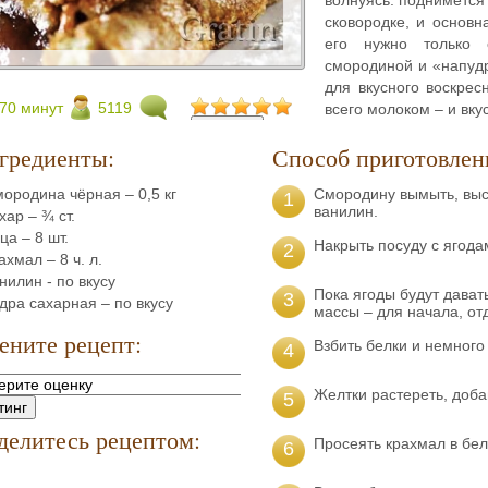
сковородке, и основн
его нужно только с
смородиной и «напудр
для вкусного воскрес
70 минут
5119
всего молоком – и вку
гредиенты:
Способ приготовлен
ородина чёрная – 0,5 кг
Смородину вымыть, выс
1
ванилин.
хар – ¾ ст.
ца – 8 шт.
Накрыть посуду с ягода
2
ахмал – 8 ч. л.
нилин - по вкусу
Пока ягоды будут давать
3
дра сахарная – по вкусу
массы – для начала, отд
ените рецепт:
Взбить белки и немного
4
Желтки растереть, добав
5
делитесь рецептом:
Просеять крахмал в бел
6