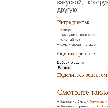
закуской, котор
другую.
Ингредиенты:
3 яйца
100 г домашнего сала
зелёный лук
соль и специи по вкусу
Оцените рецепт:
Поделитесь рецептом
Смотрите такж
Завтраки
Зима
Йогуртовый
Завтраки
Гренки, тосты
Пив