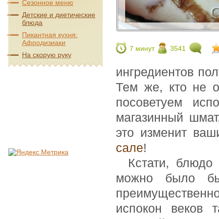
Сезонное меню
Детские и диетические
блюда
Пикантная кухня:
Афродизиаки
7 минут
3541
На скорую руку
ингредиентов пол
Тем же, кто не 
посоветуем исп
магазинный шмат
это изменит ваш
сале
!
Кстати, блюдо 
можно было бы
преимущественн
испокон веков т