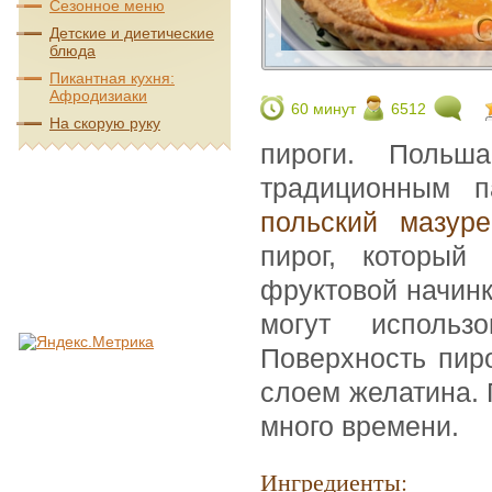
Сезонное меню
Детские и диетические
блюда
Пикантная кухня:
Афродизиаки
60 минут
6512
На скорую руку
пироги. Польш
традиционным п
польский мазу
пирог, который
фруктовой начинк
могут использ
Поверхность пир
слоем желатина. 
много времени.
Ингредиенты: