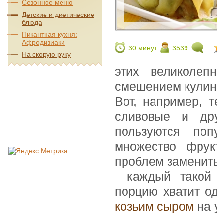
Сезонное меню
Детские и диетические
блюда
Пикантная кухня:
Афродизиаки
30 минут
3539
На скорую руку
этих великолеп
смешением кулин
Вот, например, т
сливовые и др
пользуются поп
множество фру
проблем заменит
каждый такой
порцию хватит о
козьим сыром
на 