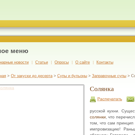
ное меню
нарные новости
Cтатьи
Опросы
О сайте
Контакты
ная
>
От закуски до десерта
>
Супы и бульоны
>
Заправочные супы
> С
Солянка
Распечатать
русской кухни. Сущес
солянки
, что перечис
том, что сам принцип
импровизацию! Рань
сборная».Готовили