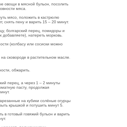
ые овощи в мясной бульон, посолить
товности мяса.
нуть мясо, положить в кастрюлю
т, снять пену и варить 15 – 20 минут.
цу, болгарский перец, помидоры и
х добавляете), натереть морковь.
ности (колбасу или сосиски можно
 на сковороде в растительном масле.
ности, обжарить.
кий перец, а через 1 – 2 минуты
оматную пасту, продолжая
инут.
арезанные на кубики солёные огурцы
крыть крышкой и потушить минут 5.
ь в готовый говяжий бульон и варить
нут.