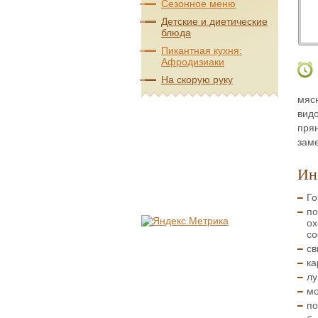
Сезонное меню
Детские и диетические
блюда
Пикантная кухня:
Афродизиаки
На скорую руку
мясн
видо
прян
зам
Ин
Го
по
ох
со
св
ка
лу
мо
по