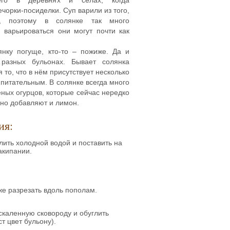
ечорки-посиделки. Суп варили из того,
, поэтому в солянке так много
 варьироваться они могут почти как
янку погуще, кто-то – пожиже. Да и
 разных бульонах. Бывает солянка
 то, что в нём присутствует несколько
 питательным. В солянке всегда много
еных огурцов, которые сейчас нередко
чно добавляют и лимон.
ия:
алить холодной водой и поставить на
акипании.
же разрезать вдоль пополам.
скаленную сковороду и обуглить
т цвет бульону).