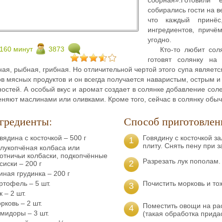
собирались гости на в
что каждый принёс
ингредиентов, причём
угодно.
160 минут
3873
Кто-то любит сол
готовят солянку на
ая, рыбная, грибная. Но отличительной чертой этого супа является
в мясных продуктов и он всегда получается наваристым, острым и
остей. А особый вкус и аромат создает в солянке добавление сол
еняют маслинами или оливками. Кроме того, сейчас в солянку обы
гредиенты:
Способ приготовлен
вядина с косточкой – 500 г
Говядину с косточкой з
1
плиту. Снять пену при з
лукопчёная колбаса или
отничьи колбаски, подкопчённые
Разрезать лук пополам.
2
сиски – 200 г
иная грудинка – 200 г
ртофель – 5 шт.
Почистить морковь и то
3
к – 2 шт.
рковь – 2 шт.
Поместить овощи на ра
4
мидоры – 3 шт.
(такая обработка придас