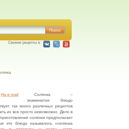
Свежие рецепты в:
олянка
На e-mail
Солянка –
знаменитое блюдо
твует так много различных рецептов
лить их все просто невозможно. Дело в
 приготовления солянки предполагает
ше это блюдо называлось «селянка
 его в деревнях и селах, когда