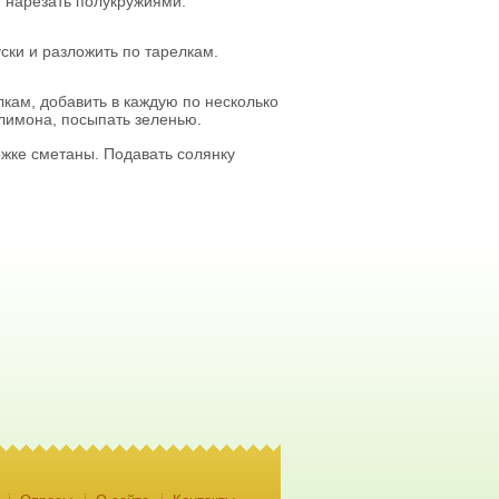
 нарезать полукружиями.
уски и разложить по тарелкам.
лкам, добавить в каждую по несколько
лимона, посыпать зеленью.
ожке сметаны. Подавать солянку