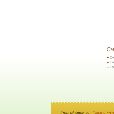
См
Су
Су
Су
Главный редактор –
Татьяна Киги