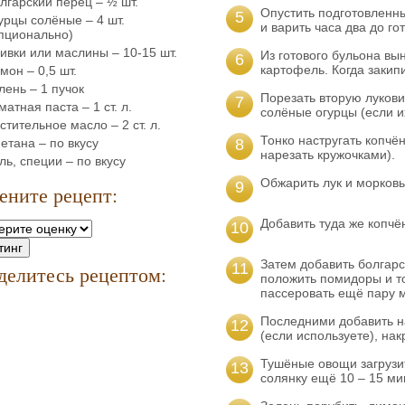
лгарский перец – ½ шт.
Опустить подготовленн
5
урцы солёные – 4 шт.
и варить часа два до го
пционально)
ивки или маслины – 10-15 шт.
Из готового бульона вы
6
картофель. Когда закипи
мон – 0,5 шт.
лень – 1 пучок
Порезать вторую лукови
7
матная паста – 1 ст. л.
солёные огурцы (если и
стительное масло – 2 ст. л.
Тонко настругать копчё
етана – по вкусу
8
нарезать кружочками).
ль, специи – по вкусу
Обжарить лук и морковь
9
ените рецепт:
Добавить туда же копчё
10
Затем добавить болгарс
11
делитесь рецептом:
положить помидоры и т
пассеровать ещё пару м
Последними добавить н
12
(если используете), на
Тушёные овощи загрузит
13
солянку ещё 10 – 15 ми