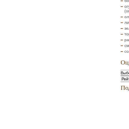
бо
ог
(о
ол
ли
зе
то
ра
см
со
Оц
По