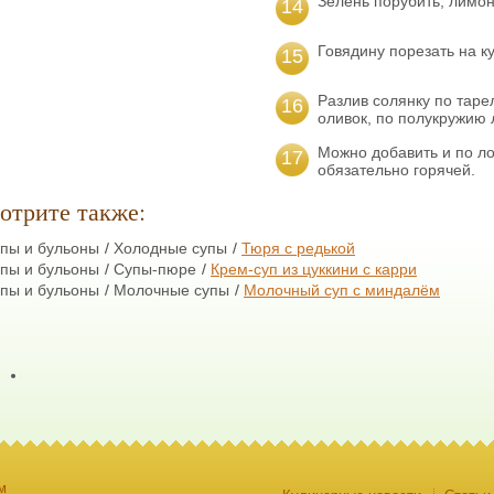
Зелень порубить, лимон
14
Говядину порезать на к
15
Разлив солянку по таре
16
оливок, по полукружию 
Можно добавить и по л
17
обязательно горячей.
отрите также:
пы и бульоны
Холодные супы
Тюря с редькой
пы и бульоны
Супы-пюре
Крем-суп из цуккини с карри
пы и бульоны
Молочные супы
Молочный суп с миндалём
м