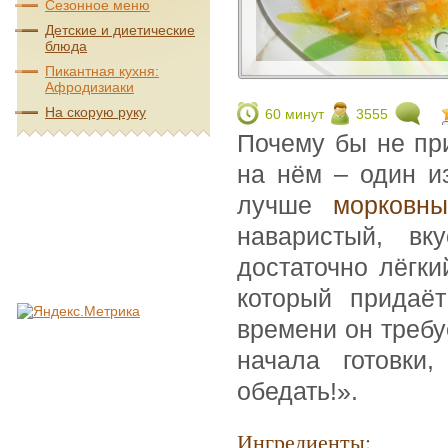
Сезонное меню
Детские и диетические
блюда
Пикантная кухня:
Афродизиаки
На скорую руку
60 минут
3555
Почему бы не при
на нём – один и
лучше
морковн
наваристый, в
достаточно лёгки
который придаёт
времени он требу
начала готовки
обедать!».
Ингредиенты: