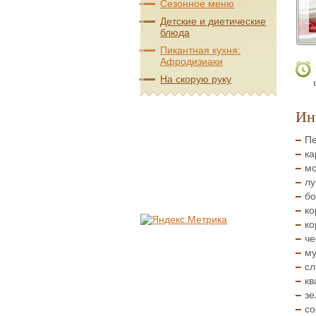
Сезонное меню
Детские и диетические
блюда
Пикантная кухня:
Афродизиаки
На скорую руку
Ин
Пе
ка
мо
лу
бо
ко
ко
че
му
сл
кв
зе
со