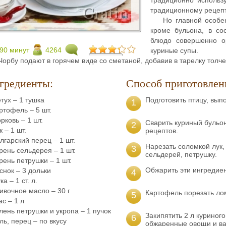
традиционному рецепт
Но главной особен
кроме бульона, в со
блюдо совершенно о
90 минут
4264
куриные супы.
Чорбу подают в горячем виде со сметаной, добавив в тарелку толч
гредиенты:
Способ приготовлен
тух – 1 тушка
Подготовить птицу, вып
1
ртофель – 5 шт.
рковь – 1 шт.
Сварить куриный бульо
2
к – 1 шт.
рецептов.
лгарский перец – 1 шт.
Нарезать соломкой лук,
3
рень сельдерея – 1 шт.
сельдерей, петрушку.
рень петрушки – 1 шт.
Обжарить эти ингредие
снок – 3 дольки
4
ка – 1 ст. л.
ивочное масло – 30 г
Картофель порезать ло
5
ас – 1 л
лень петрушки и укропа – 1 пучок
Закипятить 2 л куриного
6
ль, перец – по вкусу
обжаренные овощи и ва