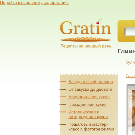
Перейти к основному содержанию
Глав
Кули
Глав
Блюда от шеф повара
От закуски до десерта
Национальная кухня
Праздничная кухня
Историческая и
литературная кухня
Пошаговый мастер-
класс с фотографиями