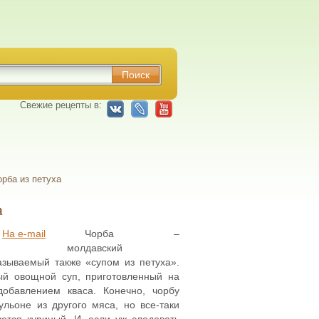
Свежие рецепты в:
рба из петуха
а
На e-mail
Чорба –
молдавский
азываемый также «супом из петуха».
тый овощной суп, приготовленный на
обавлением кваса. Конечно, чорбу
льоне из другого мяса, но все-таки
ется куриный. И, если уж следовать