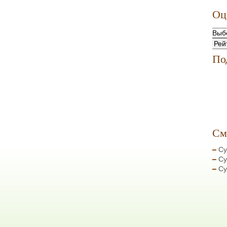
Оц
По
См
Су
Су
Су