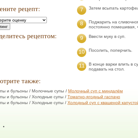
ените рецепт:
Затем всыпать картофел
7
Поджарить на сливочном
8
постоянно помешивая, 
делитесь рецептом:
Ввести муку в суп.
9
Посолить, поперчить.
10
В конце варки влить в с
11
подавать на стол.
отрите также:
пы и бульоны
Молочные супы
Молочный суп с миндалём
пы и бульоны
Холодные супы
Томатно-ягодный гаспачо
пы и бульоны
Холодные супы
Холодный суп с квашеной капусто