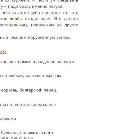
у – надо брать именно петуха.
ностью этого супа является то, что,
став
чорбы
входит квас. Это делает
ригинальным, непохожим на другие
еный чеснок и порубленную зелень.
ия:
отрошив, помыв и разделав на части.
н по любому из известных вам
 морковь, болгарский перец,
нты на растительном масле.
мтиками.
 бульона, положить в него
рить минут пять.