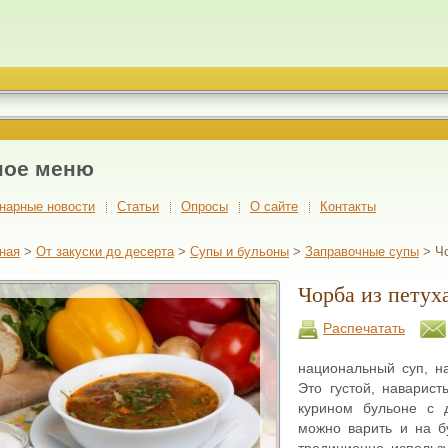
ное меню
нарные новости
Cтатьи
Опросы
О сайте
Контакты
ная
>
От закуски до десерта
>
Супы и бульоны
>
Заправочные супы
> Чо
Чорба из петух
Распечатать
национальный суп, н
Это густой, наварис
курином бульоне с д
можно варить и на бу
традиционно использу