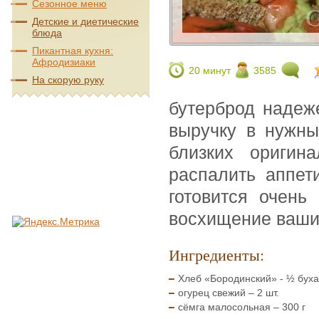
Сезонное меню
Детские и диетические
блюда
Пикантная кухня:
Афродизиаки
20 минут
3585
На скорую руку
бутерброд надеже
выручку в нужны
близких оригина
распалить аппе
готовится очень
восхищение ваши
Ингредиенты:
Хлеб «Бородинский» - ½ буха
огурец свежий – 2 шт.
сёмга малосольная – 300 г