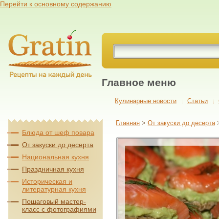
Перейти к основному содержанию
Главное меню
Кулинарные новости
Cтатьи
Главная
>
От закуски до десерта
Блюда от шеф повара
От закуски до десерта
Национальная кухня
Праздничная кухня
Историческая и
литературная кухня
Пошаговый мастер-
класс с фотографиями