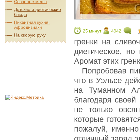
Сезонное меню
Детские и диетические
блюда
Пикантная кухня:
Афродизиаки
25 минут
4942
На скорую руку
гренки на сливо
диетическое, но
Аромат этих грен
Попробовав п
что в Уэльсе дей
на Туманном Ал
благодаря своей 
не только овся
которые готовятс
пожалуй, именно
отличный заряд э