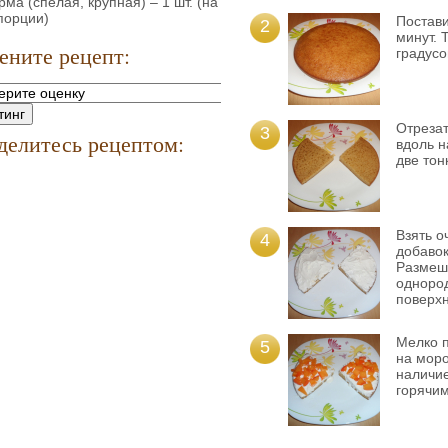
рма (спелая, крупная) – 1 шт. (на
порции)
Постави
2
минут. 
ените рецепт:
градусо
Отрезат
3
делитесь рецептом:
вдоль н
две тон
Взять о
4
добавок
Размеша
однород
поверхн
Мелко п
5
на моро
наличие
горячим