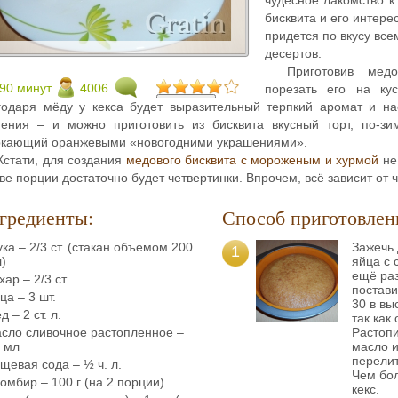
бисквита и его интер
придется по вкусу вс
десертов.
Приготовив мед
90 минут
4006
порезать его на ку
годаря мёду у кекса будет выразительный терпкий аромат и н
пения – и можно приготовить из бисквита вкусный торт, по-з
ркающий оранжевыми «новогодними украшениями».
Кстати, для создания
медового бисквита с мороженым и хурмой
не 
ве порции достаточно будет четвертинки. Впрочем, всё зависит от ч
гредиенты:
Способ приготовлен
ка – 2/3 ст. (стакан объемом 200
Зажечь 
1
)
яйца с 
ещё раз
хар – 2/3 ст.
постави
ца – 3 шт.
30 в вы
д – 2 ст. л.
так как
сло сливочное растопленное –
Растопи
 мл
масло и
перелит
щевая сода – ½ ч. л.
Чем бо
омбир – 100 г (на 2 порции)
кекс.