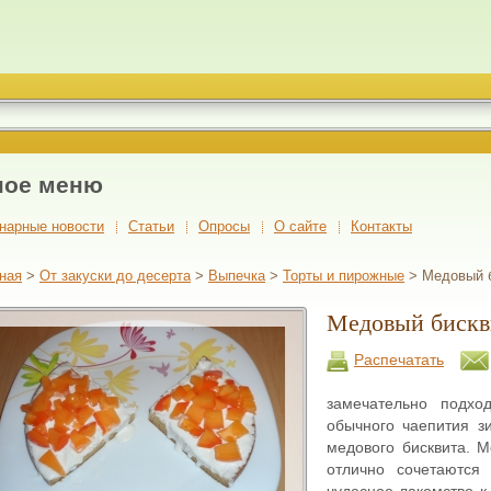
ное меню
нарные новости
Cтатьи
Опросы
О сайте
Контакты
ная
>
От закуски до десерта
>
Выпечка
>
Торты и пирожные
> Медовый б
Медовый бискв
Распечатать
замечательно подхо
обычного чаепития з
медового бисквита. 
отлично сочетаются
чудесное лакомство к