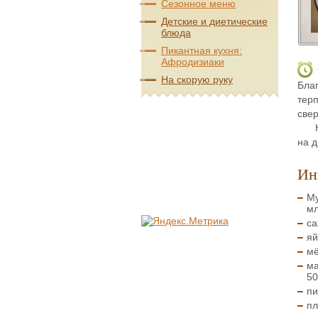
Сезонное меню
Детские и диетические
блюда
Пикантная кухня:
Афродизиаки
На скорую руку
Бла
тер
све
на д
Ин
Му
мл
са
яй
мё
ма
50
пи
пл