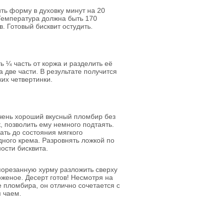
ть форму в духовку минут на 20
Температура должна быть 170
в. Готовый бисквит остудить.
ь ¼ часть от коржа и разделить её
а две части. В результате получится
ких четвертинки.
чень хороший вкусный пломбир без
, позволить ему немного подтаять.
ть до состояния мягкого
ного крема. Разровнять ложкой по
ости бисквита.
орезанную хурму разложить сверху
женое. Десерт готов! Несмотря на
 пломбира, он отлично сочетается с
 чаем.