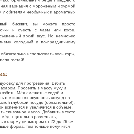
есная вариация с мороженым и хурмой
ем любителям необычных и ароматных
овый бисквит, вы можете просто
сочки и съесть с чаем или кофе.
асыщенный яркий вкус. Но немножко
имнему холодный и по-праздничному
обязательно использовать весь корж,
исла гостей!
ия:
духовку для прогревания. Взбить
сахаром. Просеять в массу муку и
 взбить. Мёд смешать с содой и
ть в микроволновую печь секунд на
сокой глубокой посуде (обязательно!),
 он вспенится и увеличится в объёме.
ть сливочное масло. Добавить в тесто
 мёд, тщательно размешать,
ь в форму диаметром от 22 до 26 см.
льше форма, тем тоньше получится