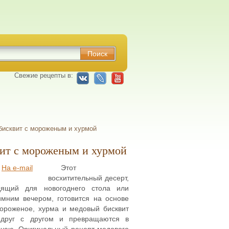
Свежие рецепты в:
исквит с мороженым и хурмой
ит с мороженым и хурмой
На e-mail
Этот
восхитительный десерт,
дящий для новогоднего стола или
имним вечером, готовится на основе
Мороженое, хурма и медовый бисквит
 друг с другом и превращаются в
 чаю. Оригинальный рецепт медового