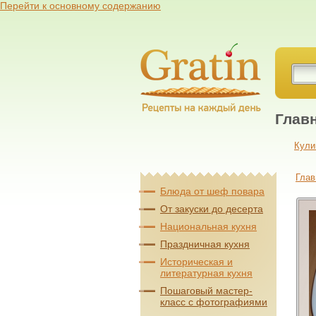
Перейти к основному содержанию
Глав
Кули
Глав
Блюда от шеф повара
От закуски до десерта
Национальная кухня
Праздничная кухня
Историческая и
литературная кухня
Пошаговый мастер-
класс с фотографиями