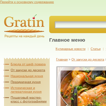
Перейти к основному содержанию
Главное меню
Кулинарные новости
Cтатьи
Главная
>
От закуски до десерта
Блюда от шеф повара
От закуски до десерта
Национальная кухня
Праздничная кухня
Историческая и
литературная кухня
Пошаговый мастер-
класс с фотографиями