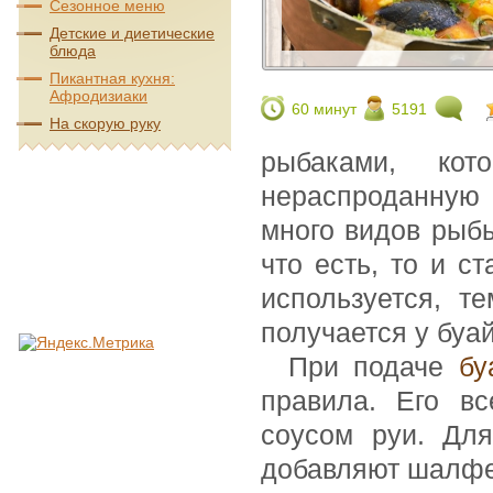
Сезонное меню
Детские и диетические
блюда
Пикантная кухня:
Афродизиаки
60 минут
5191
На скорую руку
рыбаками, кот
нераспроданную 
много видов рыб
что есть, то и с
используется, т
получается у буа
При подаче
бу
правила. Его в
соусом руи. Для
добавляют шалфе