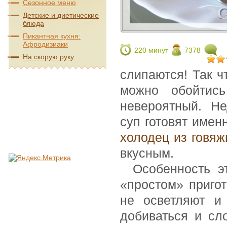
Сезонное меню
Детские и диетические
блюда
Пикантная кухня:
Афродизиаки
220 минут
7378
На скорую руку
слипаются! Так ч
можно обойтис
невероятный. Н
суп готовят имен
холодец из говяж
вкусным.
Особенность э
«простом» пригот
не осветляют и
добиваться и сл