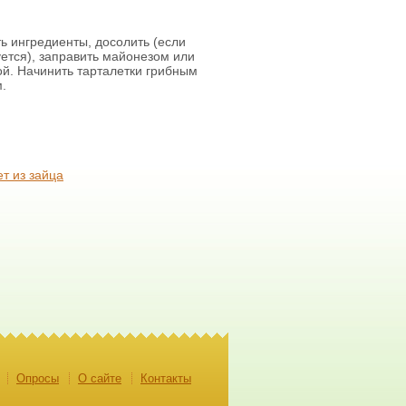
 ингредиенты, досолить (если
ется), заправить майонезом или
й. Начинить тарталетки грибным
.
т из зайца
Опросы
О сайте
Контакты