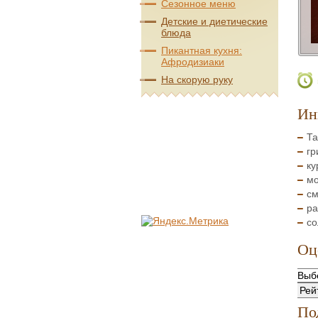
Сезонное меню
Детские и диетические
блюда
Пикантная кухня:
Афродизиаки
На скорую руку
Ин
Та
гр
ку
мо
см
ра
со
Оц
По