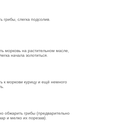
ь грибы, слегка подсолив.
ь морковь на растительном масле,
легка начала золотиться.
ь к моркови курицу и ещё немного
ь.
но обжарить грибы (предварительно
вар и мелко их порезав).