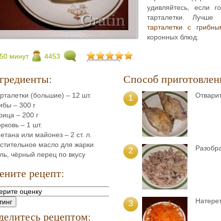
удивляйтесь, если г
тарталетки. Лучше 
тарталетки с грибн
коронных блюд.
50 минут
4453
гредиенты:
Способ приготовлен
рталетки (большие) – 12 шт.
Отварит
1
ибы – 300 г
рица – 200 г
рковь – 1 шт.
етана или майонез – 2 ст. л.
стительное масло для жарки
Разобра
2
ль, чёрный перец по вкусу
ените рецепт:
Натерет
3
делитесь рецептом: