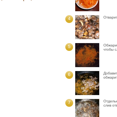
Отварит
4
Обжарит
5
чтобы с
Добавит
6
обжарит
Отдель
7
слив от