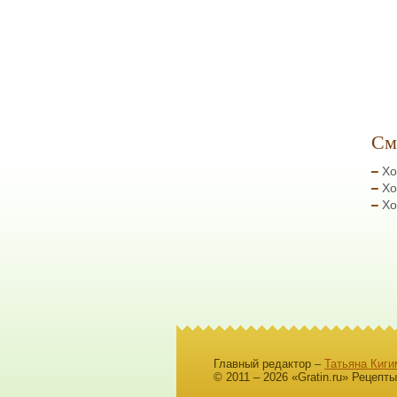
См
Хо
Хо
Хо
Главный редактор –
Татьяна Киги
© 2011 – 2026 «Gratin.ru» Рецепт