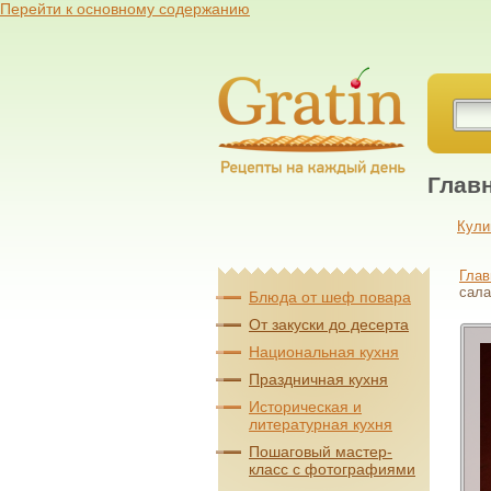
Перейти к основному содержанию
Глав
Кули
Глав
сал
Блюда от шеф повара
От закуски до десерта
Национальная кухня
Праздничная кухня
Историческая и
литературная кухня
Пошаговый мастер-
класс с фотографиями