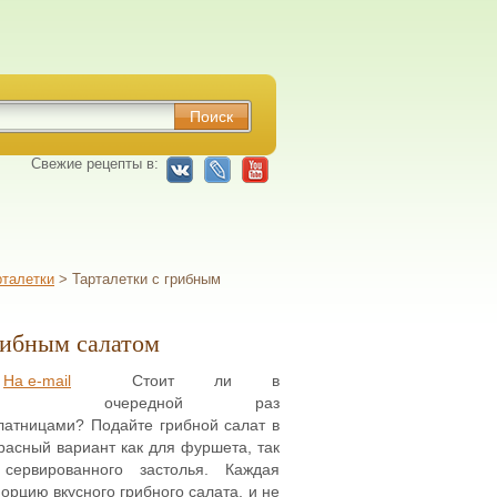
Свежие рецепты в:
рталетки
> Тарталетки с грибным
рибным салатом
На e-mail
Стоит ли в
очередной раз
латницами? Подайте грибной салат в
красный вариант как для фуршета, так
сервированного застолья. Каждая
орцию вкусного грибного салата, и не