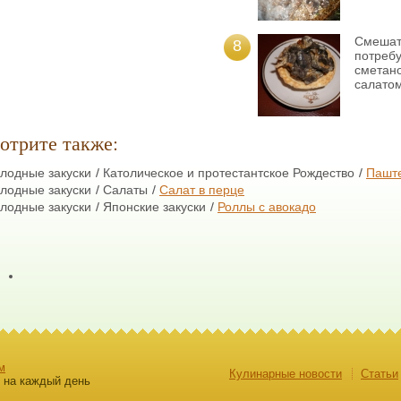
Смешать
8
потребу
сметано
салатом
отрите также:
лодные закуски
Католическое и протестантское Рождество
Паште
лодные закуски
Салаты
Салат в перце
лодные закуски
Японские закуски
Роллы с авокадо
м
Кулинарные новости
Cтатьи
ы на каждый день