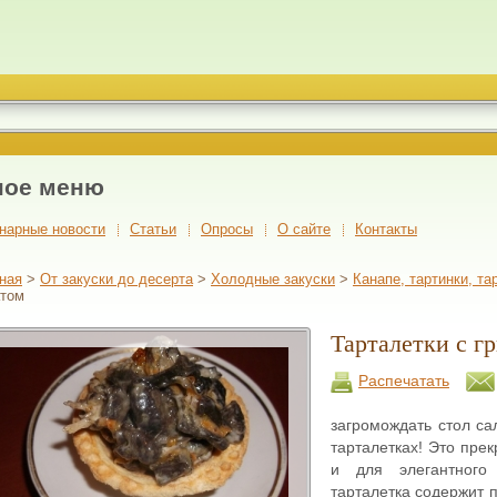
ное меню
нарные новости
Cтатьи
Опросы
О сайте
Контакты
ная
>
От закуски до десерта
>
Холодные закуски
>
Канапе, тартинки, та
атом
Тарталетки с г
Распечатать
загромождать стол са
тарталетках! Это пре
и для элегантного 
тарталетка содержит п