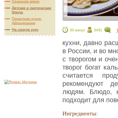
Сезонное меню
Детские и диетические
блюда
Пикантная кухня:
Афродизиаки
На скорую руку
30 минут
3491
кухни, давно рас
в России, и во мн
с творогом и оче
творог богат кал
считается про
рекомендуют д
людям. Блюдо, к
подходит для по
Ингредиенты: