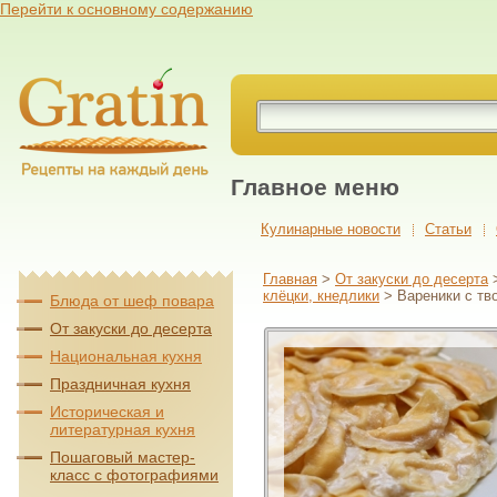
Перейти к основному содержанию
Главное меню
Кулинарные новости
Cтатьи
Главная
>
От закуски до десерта
клёцки, кнедлики
> Вареники с тв
Блюда от шеф повара
От закуски до десерта
Национальная кухня
Праздничная кухня
Историческая и
литературная кухня
Пошаговый мастер-
класс с фотографиями