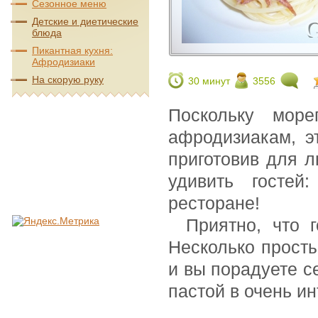
Сезонное меню
Детские и диетические
блюда
Пикантная кухня:
Афродизиаки
На скорую руку
30 минут
3556
Поскольку мор
афродизиакам, э
приготовив для 
удивить гостей
ресторане!
Приятно, что 
Несколько просты
и вы порадуете с
пастой в очень и