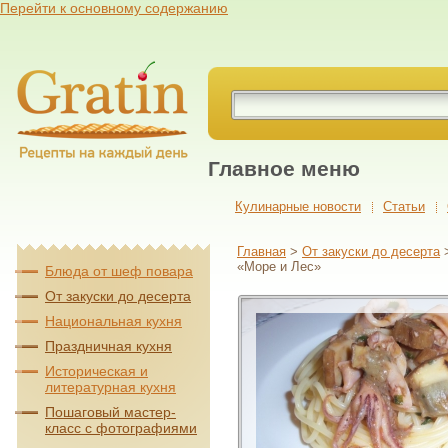
Перейти к основному содержанию
Главное меню
Кулинарные новости
Cтатьи
Главная
>
От закуски до десерта
«Море и Лес»
Блюда от шеф повара
От закуски до десерта
Национальная кухня
Праздничная кухня
Историческая и
литературная кухня
Пошаговый мастер-
класс с фотографиями