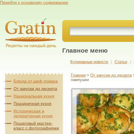
Перейти к основному содержанию
Главное меню
Кулинарные новости
Cтатьи
Главная
>
От закуски до десерта
пампушки
Блюда от шеф повара
От закуски до десерта
Национальная кухня
Праздничная кухня
Историческая и
литературная кухня
Пошаговый мастер-
класс с фотографиями