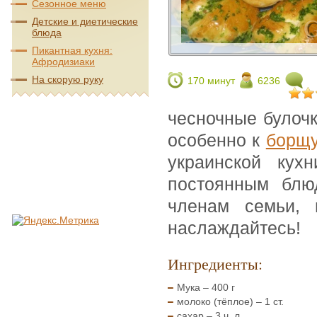
Сезонное меню
Детские и диетические
блюда
Пикантная кухня:
Афродизиаки
На скорую руку
170 минут
6236
чесночные булоч
особенно к
борщ
украинской кухн
постоянным блю
членам семьи, 
наслаждайтесь!
Ингредиенты:
Мука – 400 г
молоко (тёплое) – 1 ст.
сахар – 3 ч. л.