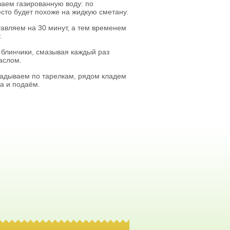
ваем газированную воду: по
есто будет похоже на жидкую сметану.
авляем на 30 минут, а тем временем
.
 блинчики, смазывая каждый раз
аслом.
ладываем по тарелкам, рядом кладем
а и подаём.