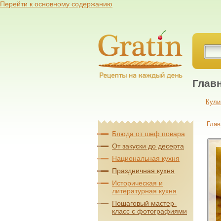
Перейти к основному содержанию
Глав
Кули
Глав
Блюда от шеф повара
От закуски до десерта
Национальная кухня
Праздничная кухня
Историческая и
литературная кухня
Пошаговый мастер-
класс с фотографиями