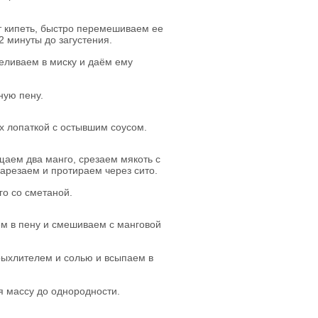
т кипеть, быстро перемешиваем ее
2 минуты до загустения.
еливаем в миску и даём ему
ную пену.
х лопаткой с остывшим соусом.
щаем два манго, срезаем мякоть с
нарезаем и протираем через сито.
о со сметаной.
ем в пену и смешиваем с манговой
рыхлителем и солью и всыпаем в
 массу до однородности.