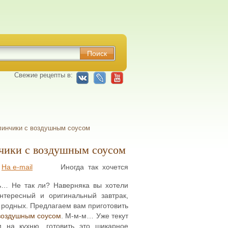
Свежие рецепты в:
линчики с воздушным соусом
чики с воздушным соусом
На e-mail
Иногда так хочется
ь… Не так ли? Наверняка вы хотели
нтересный и оригинальный завтрак,
 родных. Предлагаем вам приготовить
 воздушным соусом
. М-м-м… Уже текут
 на кухню, готовить это шикарное