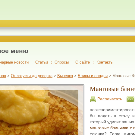
ное меню
нарные новости
Cтатьи
Опросы
О сайте
Контакты
ная
>
От закуски до десерта
>
Выпечка
>
Блины и оладьи
> Манговые б
Манговые блин
Распечатать
поэкспериментироват
бы подать к столу и
который удивит ваших
манговые блинчики с
слюнки? Тогда мигом