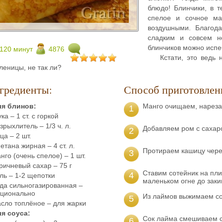
блюдо! Блинчики, в т
спелое и сочное ма
воздушными. Благода
сладким и совсем н
блинчиков можно испе
120 минут
4876
Кстати, это ведь
леницы, не так ли?
гредиенты:
Способ приготовлен
ля блинов:
Манго очищаем, нареза
1
ка – 1 ст. с горкой
зрыхлитель – 1/3 ч. л.
Добавляем ром с сахар
2
ца – 2 шт.
етана жирная – 4 ст. л.
Протираем кашицу через
3
нго (очень спелое) – 1 шт.
ричневый сахар – 75 г
Ставим сотейник на пли
4
ль – 1-2 щепотки
маленьком огне до заки
да сильногазированная –
ционально
Из лаймов выжимаем со
5
сло топлёное – для жарки
я соуса:
Сок лайма смешиваем с
6