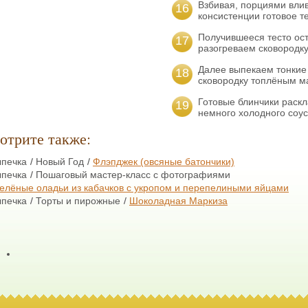
Взбивая, порциями вли
16
консистенции готовое т
Получившееся тесто ост
17
разогреваем сковородку
Далее выпекаем тонкие
18
сковородку топлёным м
Готовые блинчики раск
19
немного холодного соус
отрите также:
печка
Новый Год
Флэпджек (овсяные батончики)
печка
Пошаговый мастер-класс с фотографиями
елёные оладьи из кабачков с укропом и перепелиными яйцами
печка
Торты и пирожные
Шоколадная Маркиза