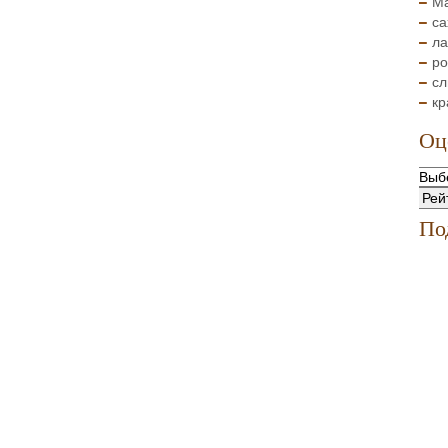
Ма
са
ла
ро
сл
кр
Оц
По