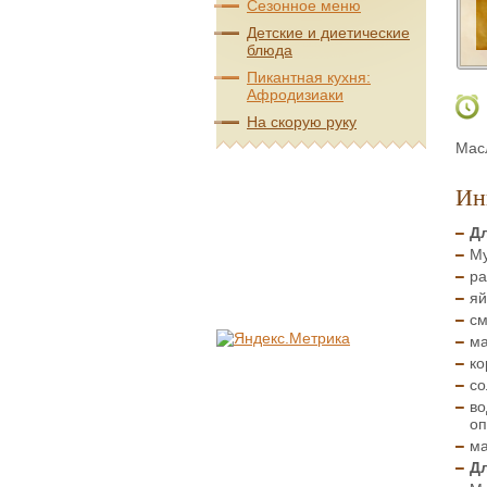
Сезонное меню
Детские и диетические
блюда
Пикантная кухня:
Афродизиаки
На скорую руку
Мас
Ин
Д
Му
ра
яй
см
ма
ко
со
во
оп
ма
Дл