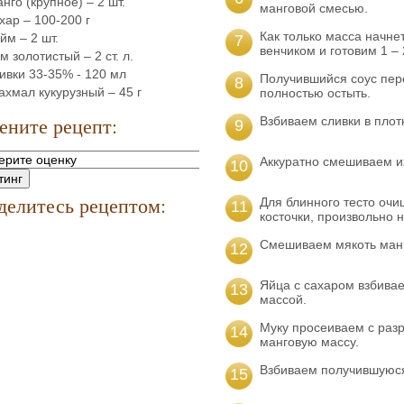
нго (крупное) – 2 шт.
манговой смесью.
хар – 100-200 г
Как только масса начне
йм – 2 шт.
7
венчиком и готовим 1 – 
м золотистый – 2 ст. л.
ивки 33-35% - 120 мл
Получившийся соус пер
8
ахмал кукурузный – 45 г
полностью остыть.
ените рецепт:
Взбиваем сливки в плот
9
Аккуратно смешиваем и
10
делитесь рецептом:
Для блинного тесто очи
11
косточки, произвольно 
Смешиваем мякоть манг
12
Яйца с сахаром взбива
13
массой.
Муку просеиваем с раз
14
манговую массу.
Взбиваем получившуюся
15