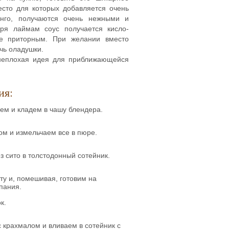
есто для которых добавляется очень
нго, получаются очень нежными и
ря лаймам соус получается кисло-
е приторным. При желании вместо
чь оладушки.
 неплохая идея для приближающейся
ия:
ем и кладем в чашу блендера.
ом и измельчаем все в пюре.
 сито в толстодонный сотейник.
ту и, помешивая, готовим на
пания.
к.
 крахмалом и вливаем в сотейник с