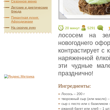
Сезонное меню
Детские и диетические
блюда
Пикантная кухня:
Афродизиаки
На скорую руку
20 минут
5291
лососем на зе
новогоднего оф
контрастирует с 
наряженной ёлко
эти чудные мале
празднично!
Ингредиенты:
Лосось – 200 г
творожный сыр (или масло) – 
сыр с песто или с базиликом –
ржаной багет или хлеб – 1 шт.